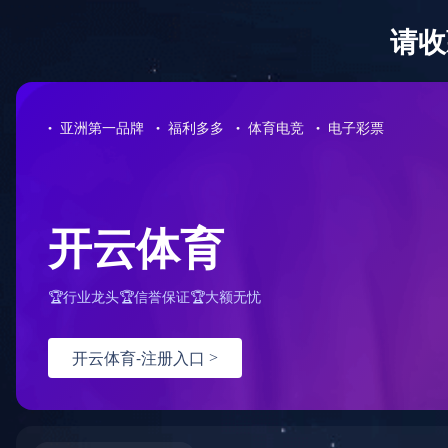
网站首页
关于我们
成功