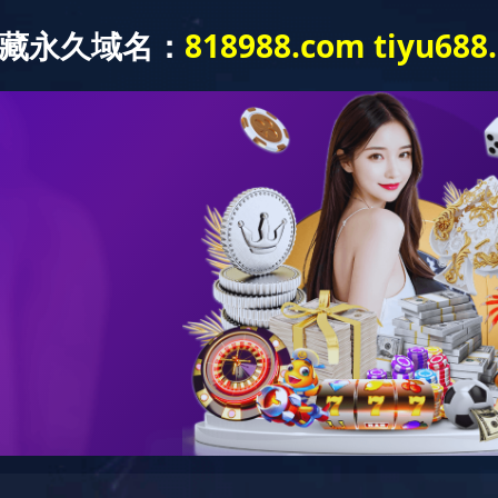
案例
新闻中心
资质荣誉
人才