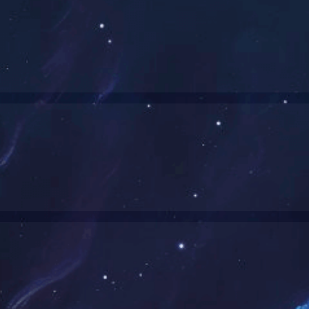
123
123
123
123