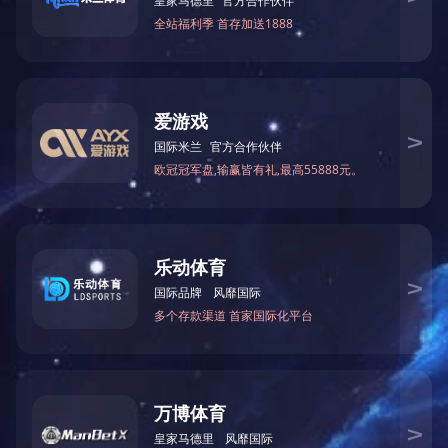
服务热线
0791—88506035
企业概况
新闻中心
宝威体育·(中国)官
信息反馈
方网站