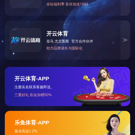
公司简介
新闻资讯
在线留言
联系方式
成功案例
资质荣誉
人才招聘
友情链接 :
江西华邦
百度
版权所有?宝威体育·(中国)官方网站 联系人：卢经理 电话：0791-885
备案号：赣ICP备11004016号-1