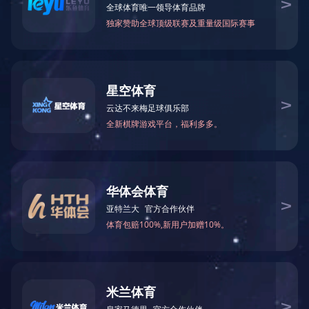
成功案例
宝威体育·(中国)官方网站
平台申报类项目
节能评估
社会稳定风险
生态工业园
产业基地发展规划
生态文明
园区循环化改造
扩区调