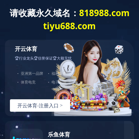
网站首页
关于我们
成功案例