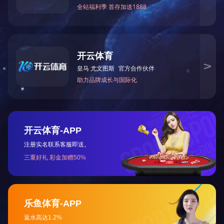
公司简介
新闻资讯
在线留言
联系方式
成功案例
资质荣誉
人才招聘
友情链接 :
江西华邦
百度
版权所有?宝威体育·(中国)官方网站 联系人：卢经理 电话：0791-885
备案号：赣ICP备11004016号-1