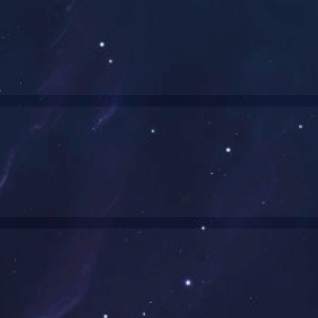
123
123
123
123