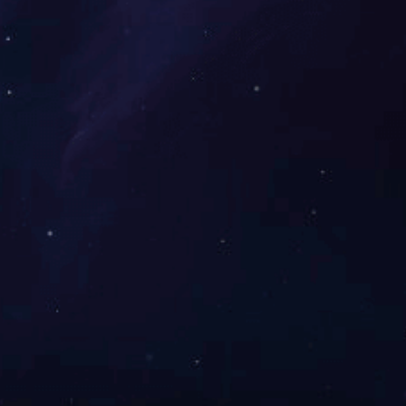
反馈
留言
91-88506035 地址：江西省南昌市北京西路437号 技术支持：