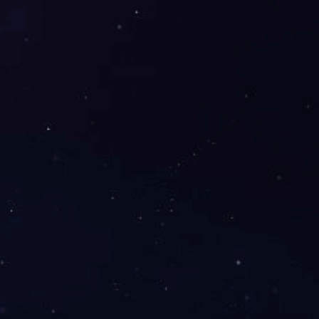
宝威体育·(中国)官方网站
地址：
江西省南昌市北京西路437号
电话：
0791—88506035
联系人：
傅主任