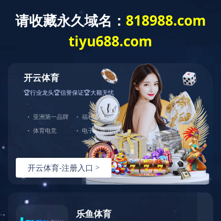
网站首页
关于我们
成功案例