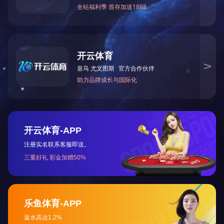
总条数： 
服务热线
0791—88506035
企业概况
新闻中心
宝威体育·(中国)官
信息反馈
方网站
公司简介
新闻资讯
在线留言
联系方式
成功案例
资质荣誉
人才招聘