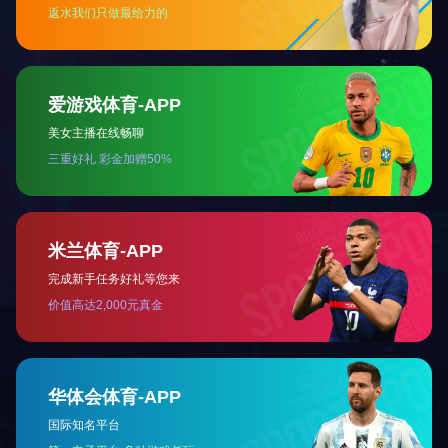
友情链接 :
江西华邦
百度
版权所有?宝威体育·(中国)官方网站 联系人：卢经理 电话：0791-885
备案号：赣ICP备11004016号-1